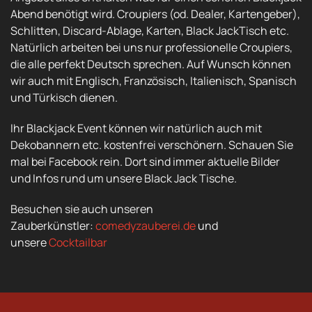
Abend benötigt wird. Croupiers (od. Dealer, Kartengeber),
Schlitten, Discard-Ablage, Karten, Black JackTisch etc.
Natürlich arbeiten bei uns nur professionelle Croupiers,
die alle perfekt Deutsch sprechen. Auf Wunsch können
wir auch mit Englisch, Französisch, Italienisch, Spanisch
und Türkisch dienen.
Ihr Blackjack Event können wir natürlich auch mit
Dekobannern etc. kostenfrei verschönern. Schauen Sie
mal bei Facebook rein. Dort sind immer aktuelle Bilder
und Infos rund um unsere Black Jack Tische.
Besuchen sie auch unseren
Zauberkünstler:
comedyzauberei.de
und
unsere
Cocktailbar