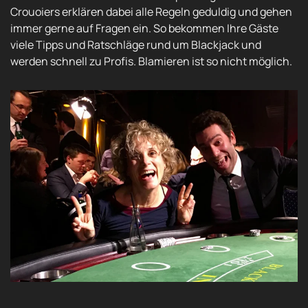
Crouoiers erklären dabei alle Regeln geduldig und gehen
immer gerne auf Fragen ein. So bekommen Ihre Gäste
viele Tipps und Ratschläge rund um Blackjack und
werden schnell zu Profis. Blamieren ist so nicht möglich.