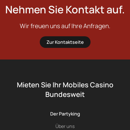
Nehmen Sie Kontakt auf.
Wir freuen uns auf Ihre Anfragen.
Zur Kontaktseite
Mieten Sie Ihr Mobiles Casino
Bundesweit
Der Partyking
Über uns