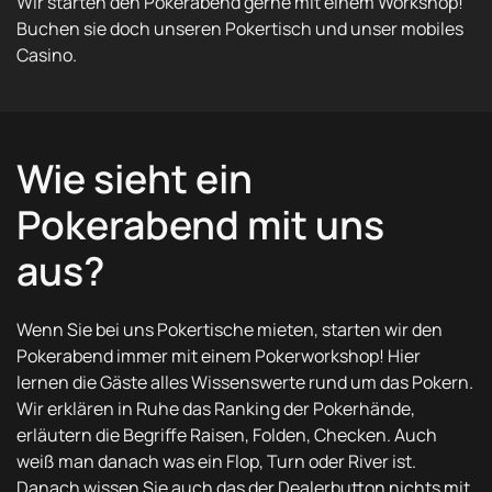
Wir starten den Pokerabend gerne mit einem Workshop!
Buchen sie doch unseren Pokertisch und unser mobiles
Casino.
Wie sieht ein
Pokerabend mit uns
aus?
Wenn Sie bei uns Pokertische mieten, starten wir den
Pokerabend immer mit einem Pokerworkshop! Hier
lernen die Gäste alles Wissenswerte rund um das Pokern.
Wir erklären in Ruhe das Ranking der Pokerhände,
erläutern die Begriffe Raisen, Folden, Checken. Auch
weiß man danach was ein Flop, Turn oder River ist.
Danach wissen Sie auch das der Dealerbutton nichts mit