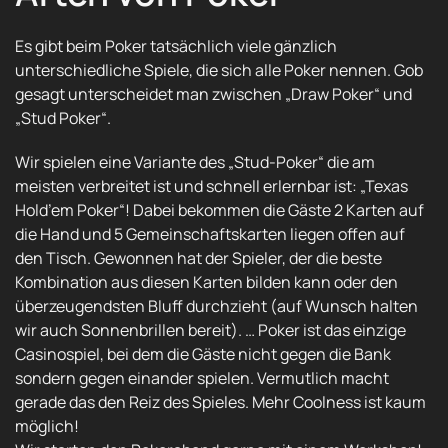
Es gibt beim Poker tatsächlich viele gänzlich
unterschiedliche Spiele, die sich alle Poker nennen. Gob
gesagt unterscheidet man zwischen „Draw Poker“ und
„Stud Poker“.
Wir spielen eine Variante des „Stud-Poker“ die am
meisten verbreitet ist und schnell erlernbar ist: „Texas
Hold’em Poker“! Dabei bekommen die Gäste 2 Karten auf
die Hand und 5 Gemeinschaftskarten liegen offen auf
den Tisch. Gewonnen hat der Spieler, der die beste
Kombination aus diesen Karten bilden kann oder den
überzeugendsten Bluff durchzieht (auf Wunsch halten
wir auch Sonnenbrillen bereit). … Poker ist das einzige
Casinospiel, bei dem die Gäste nicht gegen die Bank
sondern gegen einander spielen. Vermutlich macht
gerade das den Reiz des Spieles. Mehr Coolness ist kaum
möglich!