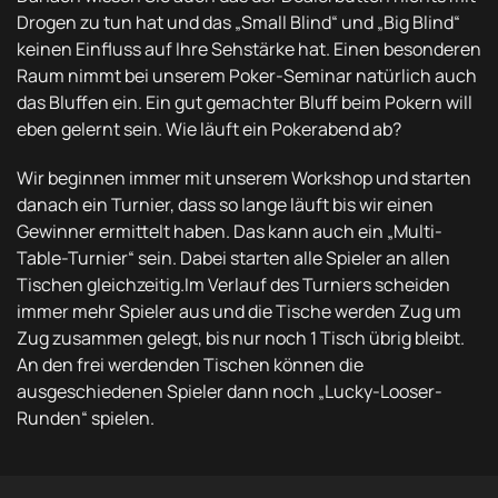
Drogen zu tun hat und das „Small Blind“ und „Big Blind“
keinen Einfluss auf Ihre Sehstärke hat. Einen besonderen
Raum nimmt bei unserem Poker-Seminar natürlich auch
das Bluffen ein. Ein gut gemachter Bluff beim Pokern will
eben gelernt sein. Wie läuft ein Pokerabend ab?
Wir beginnen immer mit unserem Workshop und starten
danach ein Turnier, dass so lange läuft bis wir einen
Gewinner ermittelt haben. Das kann auch ein „Multi-
Table-Turnier“ sein. Dabei starten alle Spieler an allen
Tischen gleichzeitig.Im Verlauf des Turniers scheiden
immer mehr Spieler aus und die Tische werden Zug um
Zug zusammen gelegt, bis nur noch 1 Tisch übrig bleibt.
An den frei werdenden Tischen können die
ausgeschiedenen Spieler dann noch „Lucky-Looser-
Runden“ spielen.