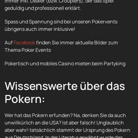
immer inkl. Dealer (bzw. Croupiers), der das Spiel
geduldig und professionell erklärt.
Spass und Spannung sind bei unseren Pokervents
übrigens auch immer inklusive!
Auf
Facebook
finden Sie immer aktuelle Bilder zum
Thema Poker Events
Pokertisch und mobiles Casino mieten beim Partyking
Wissenswerte über das
Pokern:
Wer hat das Pokern erfunden? Na, denken Sie da auch
unwillkürlich an die USA? Ist aber falsch! Unglaublich
aber wahr! tatsächlich stammt der Ursprung des Pokern
aus Deutschland. In der Literatur erwähnt wurde das